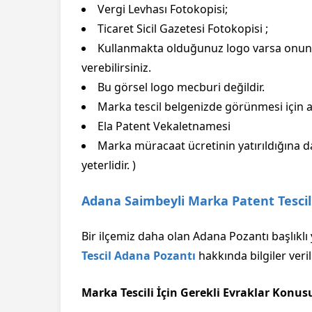
Vergi Levhası Fotokopisi;
Ticaret Sicil Gazetesi Fotokopisi ;
Kullanmakta olduğunuz logo varsa onun 
verebilirsiniz.
Bu görsel logo mecburi değildir.
Marka tescil belgenizde görünmesi için al
Ela Patent Vekaletnamesi
Marka müracaat ücretinin yatırıldığına d
yeterlidir. )
Adana Saimbeyli Marka Patent Tescil
Bir ilçemiz daha olan Adana Pozantı başlıkl
Tescil Adana Pozantı
hakkında bilgiler veri
Marka Tescili İçin Gerekli Evraklar Konus