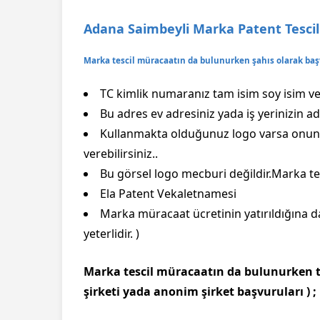
Adana Saimbeyli Marka Patent Tescili
Marka tescil müracaatın da bulunurken şahıs olarak baş
TC kimlik numaranız tam isim soy isim ve 
Bu adres ev adresiniz yada iş yerinizin adr
Kullanmakta olduğunuz logo varsa onun 
verebilirsiniz..
Bu görsel logo mecburi değildir.Marka tes
Ela Patent Vekaletnamesi
Marka müracaat ücretinin yatırıldığına d
yeterlidir. )
Marka tescil müracaatın da bulunurken tü
şirketi yada anonim şirket başvuruları ) ;