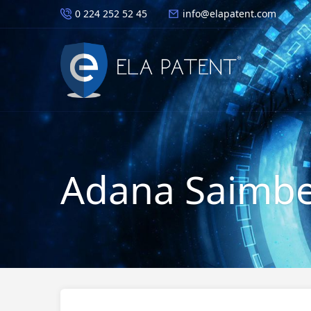
0 224 252 52 45
info@elapatent.com
Adana Saimbey