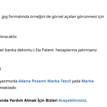
.jpg formatında örneğini de görsel açıdan görünmesi için
ınacaktır.
air banka dekontu ( Ela Patent hesaplarına yatırmanız
i
ı yazımızda
Adana Pozantı Marka Tescil
yada
Marka
lmektedir.
unda Yardım Almak İçin Bizleri
Arayabilirsiniz
.