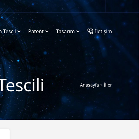
 Tescil
Patent
Tasarım
İletişim
escili
Anasayfa
»
İller