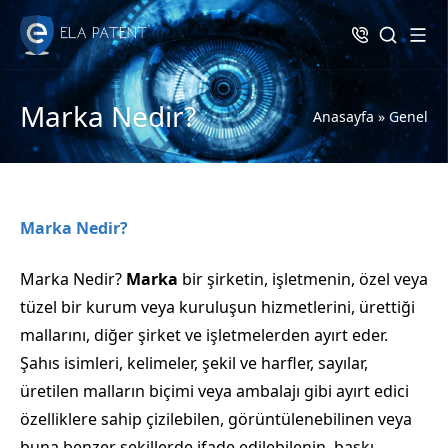
Marka Nedir?
Anasayfa
»
Genel
Marka Nedir?
Marka Nedir?
Marka
bir şirketin, işletmenin, özel veya
tüzel bir kurum veya kuruluşun hizmetlerini, ürettiği
mallarını, diğer şirket ve işletmelerden ayırt eder.
Şahıs isimleri, kelimeler, şekil ve harfler, sayılar,
üretilen malların biçimi veya ambalajı gibi ayırt edici
özelliklere sahip çizilebilen, görüntülenebilinen veya
buna benzer şekillerde ifade edilebilenin, baskı