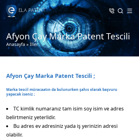
Afyon Çay Marka Patent Tescili
Anasayfa
»
İller
Afyon Çay Marka Patent Tescili ;
Marka tescil müracaatın da bulunurken şahıs olarak başvuru
yapacak iseniz ;
TC kimlik numaranız tam isim soy isim ve adres
belirtmeniz yeterlidir.
Bu adres ev adresiniz yada iş yerinizin adresi
olabilir.