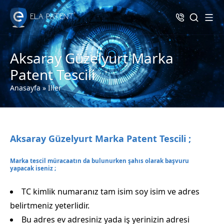
Aksaray Güzelyurt Marka
Patent Tescili
Anasayfa
»
İller
Aksaray Güzelyurt Marka Patent Tescili ;
Marka tescil müracaatın da bulunurken şahıs olarak başvuru
yapacak iseniz ;
TC kimlik numaranız tam isim soy isim ve adres
belirtmeniz yeterlidir.
Bu adres ev adresiniz yada iş yerinizin adresi