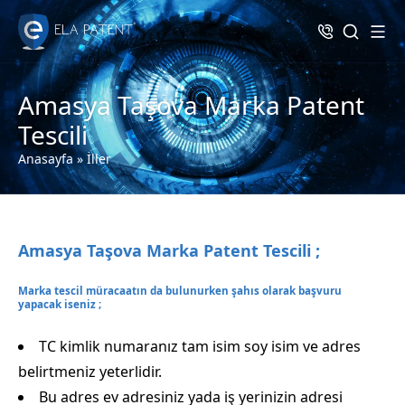
Amasya Taşova Marka Patent
Tescili
Anasayfa
»
İller
Amasya Taşova Marka Patent Tescili ;
Marka tescil müracaatın da bulunurken şahıs olarak başvuru
yapacak iseniz ;
TC kimlik numaranız tam isim soy isim ve adres
belirtmeniz yeterlidir.
Bu adres ev adresiniz yada iş yerinizin adresi