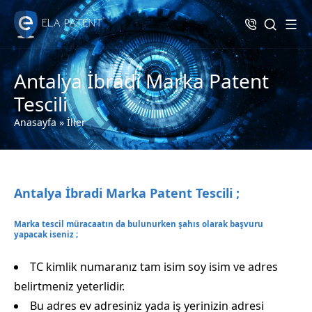
Antalya İbradi Marka Patent
Tescili
Anasayfa
»
İller
Antalya İbradi Marka Patent Tescili ;
Marka tescil müracaatın da bulunurken şahıs olarak başvuru
yapacak iseniz ;
TC kimlik numaranız tam isim soy isim ve adres
belirtmeniz yeterlidir.
Bu adres ev adresiniz yada iş yerinizin adresi