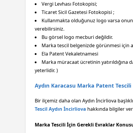
Vergi Levhası Fotokopisi;
Ticaret Sicil Gazetesi Fotokopisi ;
Kullanmakta olduğunuz logo varsa onun 
verebilirsiniz.
Bu görsel logo mecburi değildir.
Marka tescil belgenizde görünmesi için al
Ela Patent Vekaletnamesi
Marka müracaat ücretinin yatırıldığına d
yeterlidir. )
Aydın Karacasu Marka Patent Tescili
Bir ilçemiz daha olan Aydın İncirliova başlık
Tescil Aydın İncirliova
hakkında bilgiler ver
Marka Tescili İçin Gerekli Evraklar Konus