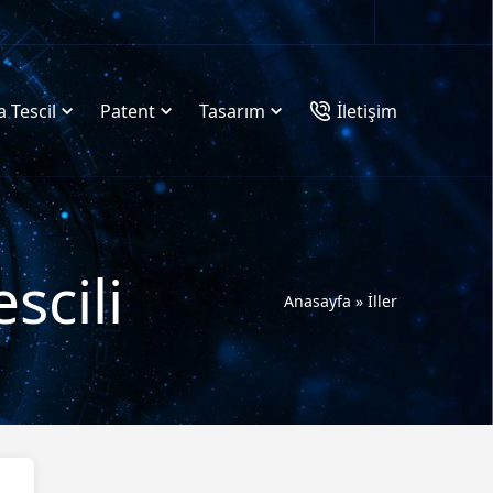
 Tescil
Patent
Tasarım
İletişim
scili
Anasayfa
»
İller