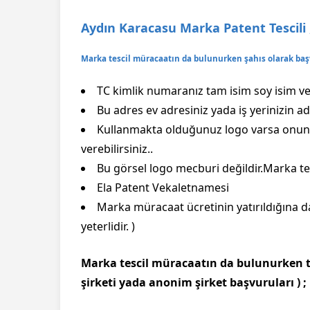
Aydın Karacasu Marka Patent Tescili 
Marka tescil müracaatın da bulunurken şahıs olarak baş
TC kimlik numaranız tam isim soy isim ve 
Bu adres ev adresiniz yada iş yerinizin adr
Kullanmakta olduğunuz logo varsa onun 
verebilirsiniz..
Bu görsel logo mecburi değildir.Marka tes
Ela Patent Vekaletnamesi
Marka müracaat ücretinin yatırıldığına d
yeterlidir. )
Marka tescil müracaatın da bulunurken tü
şirketi yada anonim şirket başvuruları ) ;