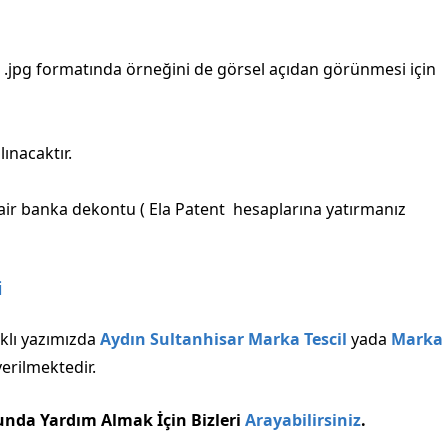
.jpg formatında örneğini de görsel açıdan görünmesi için
ınacaktır.
air banka dekontu ( Ela Patent hesaplarına yatırmanız
i
ıklı yazımızda
Aydın Sultanhisar Marka Tescil
yada
Marka
verilmektedir.
unda Yardım Almak İçin Bizleri
Arayabilirsiniz
.