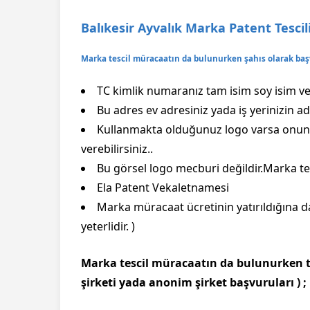
Balıkesir Ayvalık Marka Patent Tescili
Marka tescil müracaatın da bulunurken şahıs olarak baş
TC kimlik numaranız tam isim soy isim ve 
Bu adres ev adresiniz yada iş yerinizin adr
Kullanmakta olduğunuz logo varsa onun 
verebilirsiniz..
Bu görsel logo mecburi değildir.Marka tes
Ela Patent Vekaletnamesi
Marka müracaat ücretinin yatırıldığına d
yeterlidir. )
Marka tescil müracaatın da bulunurken tü
şirketi yada anonim şirket başvuruları ) ;