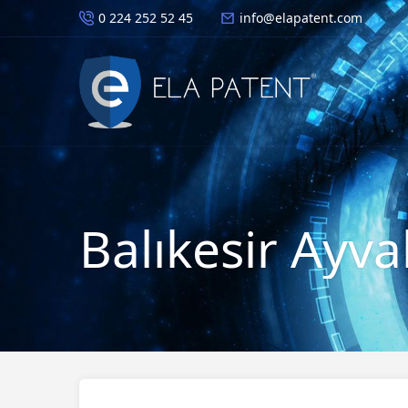
0 224 252 52 45
info@elapatent.com
Balıkesir Ayva