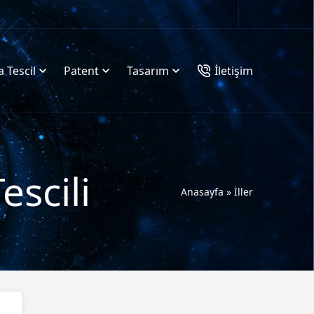
 Tescil
Patent
Tasarım
İletişim
escili
Anasayfa
»
İller