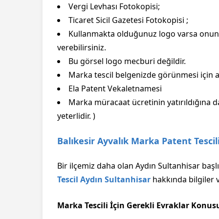
Vergi Levhası Fotokopisi;
Ticaret Sicil Gazetesi Fotokopisi ;
Kullanmakta olduğunuz logo varsa onun 
verebilirsiniz.
Bu görsel logo mecburi değildir.
Marka tescil belgenizde görünmesi için al
Ela Patent Vekaletnamesi
Marka müracaat ücretinin yatırıldığına d
yeterlidir. )
Balıkesir Ayvalık Marka Patent Tescil
Bir ilçemiz daha olan Aydın Sultanhisar başl
Tescil Aydın Sultanhisar
hakkında bilgiler 
Marka Tescili İçin Gerekli Evraklar Konus