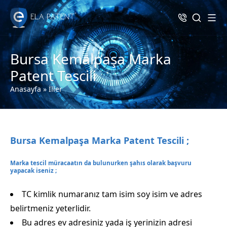
Bursa Kemalpaşa Marka
Patent Tescili
Anasayfa
»
İller
Bursa Kemalpaşa Marka Patent Tescili ;
Marka tescil müracaatın da bulunurken şahıs olarak başvuru
yapacak iseniz ;
TC kimlik numaranız tam isim soy isim ve adres
belirtmeniz yeterlidir.
Bu adres ev adresiniz yada iş yerinizin adresi