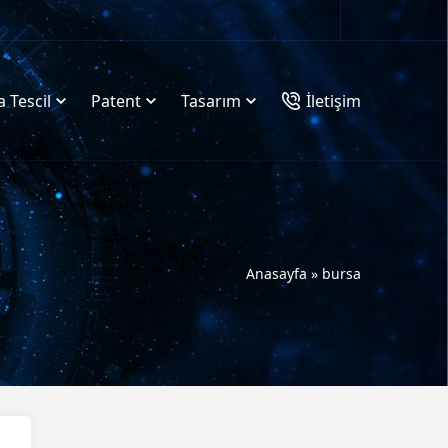
 Tescil
Patent
Tasarım
İletişim
Anasayfa
»
bursa