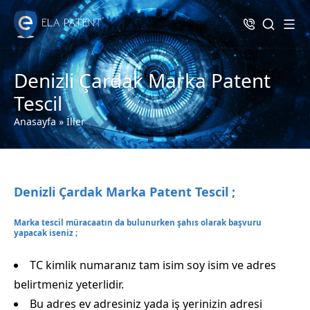
Denizli Çardak Marka Patent
Tescil
Anasayfa
»
İller
Denizli Çardak Marka Patent Tescil ;
Marka tescil müracaatın da bulunurken şahıs olarak başvuru
yapacak iseniz ;
TC kimlik numaranız tam isim soy isim ve adres
belirtmeniz yeterlidir.
Bu adres ev adresiniz yada iş yerinizin adresi