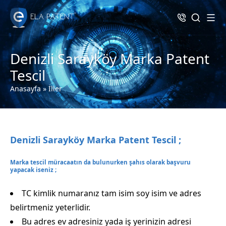
Denizli Sarayköy Marka Patent
Tescil
Anasayfa
»
İller
Denizli Sarayköy Marka Patent Tescil ;
Marka tescil müracaatın da bulunurken şahıs olarak başvuru
yapacak iseniz ;
TC kimlik numaranız tam isim soy isim ve adres
belirtmeniz yeterlidir.
Bu adres ev adresiniz yada iş yerinizin adresi