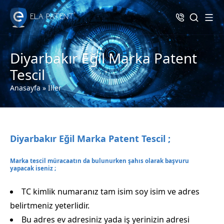
Diyarbakır Eğil Marka Patent
Tescil
Anasayfa
»
İller
Diyarbakır Eğil Marka Patent Tescil ;
Marka tescil müracaatın da bulunurken şahıs olarak başvuru
yapacak iseniz ;
TC kimlik numaranız tam isim soy isim ve adres
belirtmeniz yeterlidir.
Bu adres ev adresiniz yada iş yerinizin adresi