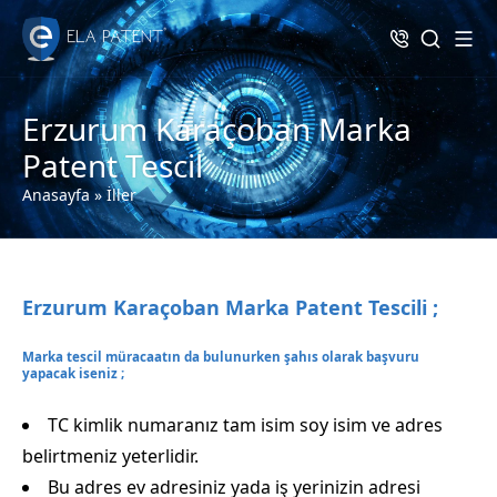
Erzurum Karaçoban Marka
Patent Tescil
Anasayfa
»
İller
Erzurum Karaçoban Marka Patent Tescili ;
Marka tescil müracaatın da bulunurken şahıs olarak başvuru
yapacak iseniz ;
TC kimlik numaranız tam isim soy isim ve adres
belirtmeniz yeterlidir.
Bu adres ev adresiniz yada iş yerinizin adresi