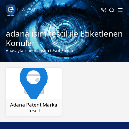
adana isim tescil ile Etiketlenen
Konular
Anasayfa
»
adana isim tescil Etiketi
Adana Patent Marka
Tescil