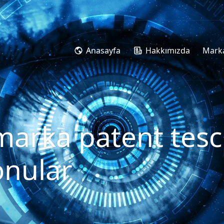
Anasayfa
Hakkımızda
Marka
marka patent tescil
onular