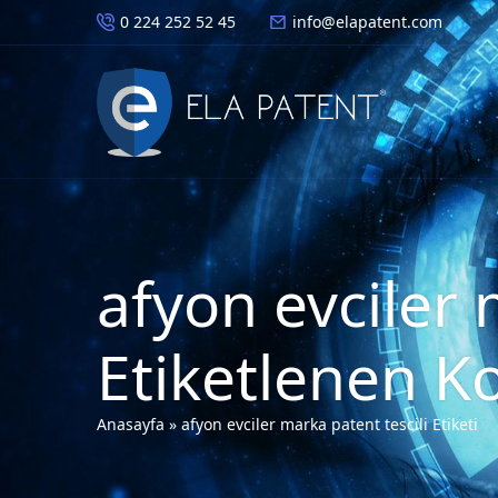
0 224 252 52 45
info@elapatent.com
afyon evciler 
Etiketlenen K
Anasayfa
»
afyon evciler marka patent tescili Etiketi