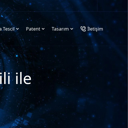
 Tescil
Patent
Tasarım
İletişim
i ile