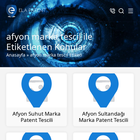
afyon marka tescil ile
Etiketlenen Konular
Anasayfa
»
afyon marka tescil Etiketi
Afyon Suhut Marka
Afyon Sultandağı
Patent Tescili
Marka Patent Tescili