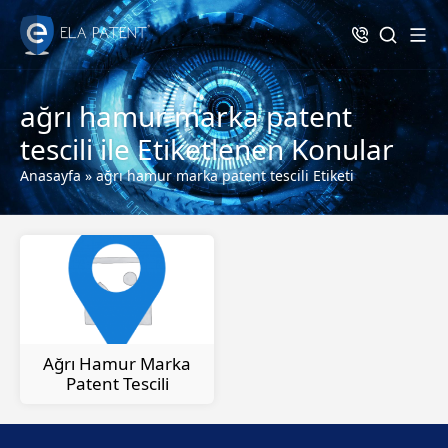
ağrı hamur marka patent
tescili ile Etiketlenen Konular
Anasayfa
»
ağrı hamur marka patent tescili Etiketi
Ağrı Hamur Marka
Patent Tescili