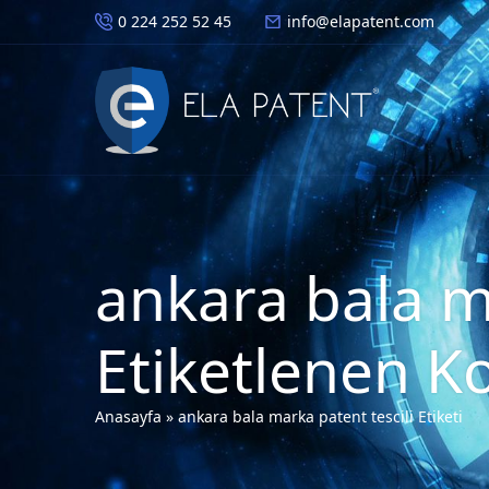
0 224 252 52 45
info@elapatent.com
ankara bala ma
Etiketlenen K
Anasayfa
»
ankara bala marka patent tescili Etiketi