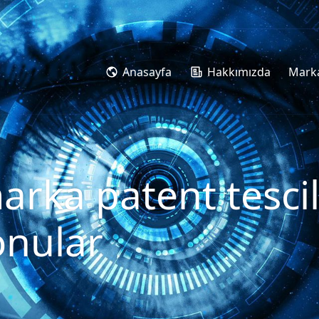
Anasayfa
Hakkımızda
Marka
rka patent tescili
onular