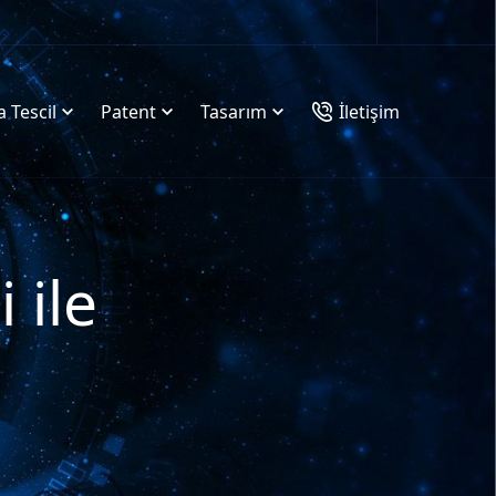
 Tescil
Patent
Tasarım
İletişim
 ile