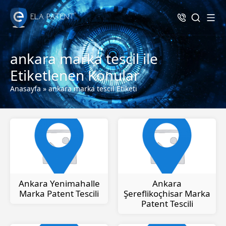
ankara marka tescil ile
Etiketlenen Konular
Anasayfa
»
ankara marka tescil Etiketi
Ankara Yenimahalle
Ankara
Marka Patent Tescili
Şereflikoçhisar Marka
Patent Tescili