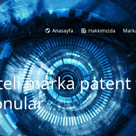
Anasayfa
Hakkımızda
Marka
eli marka patent te
onular
ti