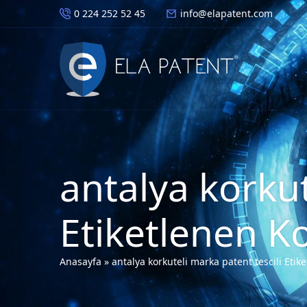
0 224 252 52 45
info@elapatent.com
antalya korkut
Etiketlenen K
Anasayfa
»
antalya korkuteli marka patent tescili Etike