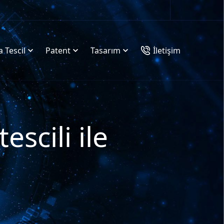
 Tescil
Patent
Tasarım
İletişim
scili ile