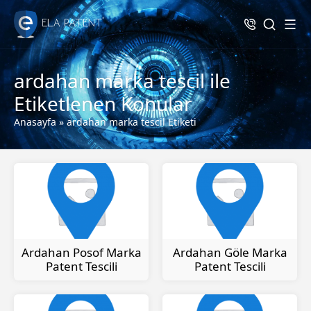
ardahan marka tescil ile
Etiketlenen Konular
Anasayfa
»
ardahan marka tescil Etiketi
Ardahan Posof Marka
Ardahan Göle Marka
Patent Tescili
Patent Tescili