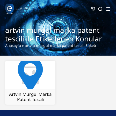
artvin murgul marka patent
tescili ile Etiketlenen Konular
Anasayfa
»
artvin murgul marka patent tescili Etiketi
Artvin Murgul Marka
Patent Tescili