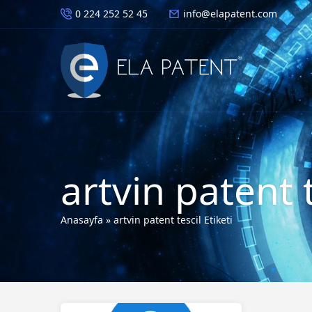
0 224 252 52 45
info@elapatent.com
artvin patent 
Anasayfa
»
artvin patent tescil Etiketi