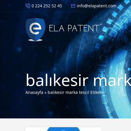
0 224 252 52 45
info@elapatent.com
balıkesir mark
Anasayfa
»
balıkesir marka tescil Etiketi