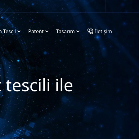
 Tescil
Patent
Tasarım
İletişim
escili ile