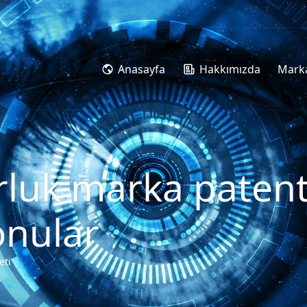
Anasayfa
Hakkımızda
Marka
rluk marka patent t
onular
eti