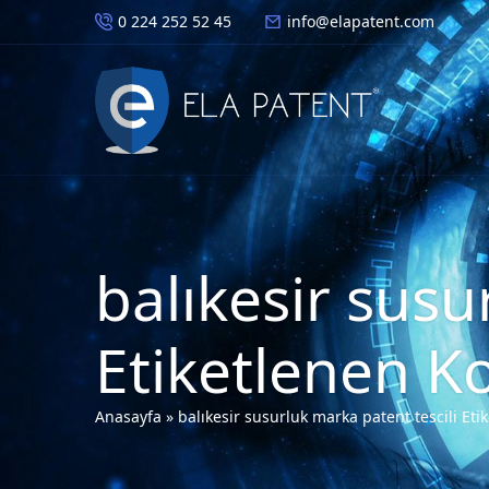
0 224 252 52 45
info@elapatent.com
balıkesir susu
Etiketlenen K
Anasayfa
»
balıkesir susurluk marka patent tescili Etik