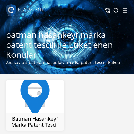
batman hasankeyf marka
patent tescili ile Etiketlenen
Konular
Anasayfa
»
batman hasankeyf marka patent tescili Etiketi
Batman Hasankeyf
Marka Patent Tescili