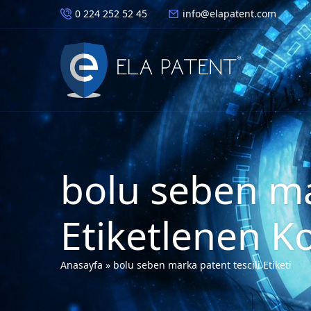
0 224 252 52 45
info@elapatent.com
bolu seben mar
Etiketlenen K
Anasayfa
»
bolu seben marka patent tescili Etiketi