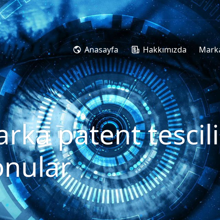
Anasayfa
Hakkımızda
Marka
ka patent tescili 
onular