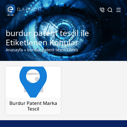
burdur patent tescil ile
Etiketlenen Konular
Anasayfa
»
burdur patent tescil Etiketi
Burdur Patent Marka
Tescil