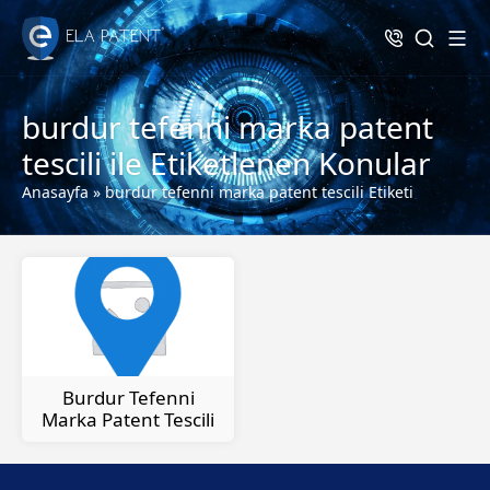
burdur tefenni marka patent
tescili ile Etiketlenen Konular
Anasayfa
»
burdur tefenni marka patent tescili Etiketi
Burdur Tefenni
Marka Patent Tescili