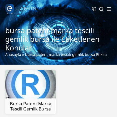
bursa patent marka tescili
gemlik bursa ile Etiketlenen
Konular
Anasayfa
»
bursa patent marka tescili gemlik bursa Etiketi
Bursa Patent Marka
Tescili Gemlik Bursa