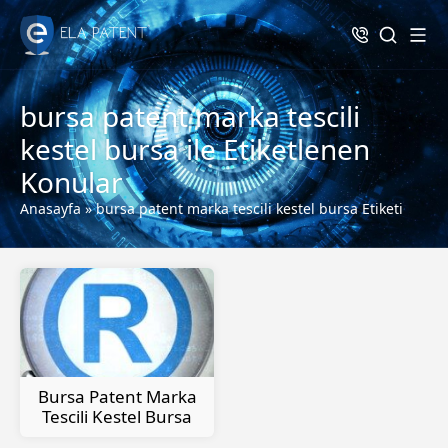
bursa patent marka tescili
kestel bursa ile Etiketlenen
Konular
Anasayfa
»
bursa patent marka tescili kestel bursa Etiketi
Bursa Patent Marka
Tescili Kestel Bursa