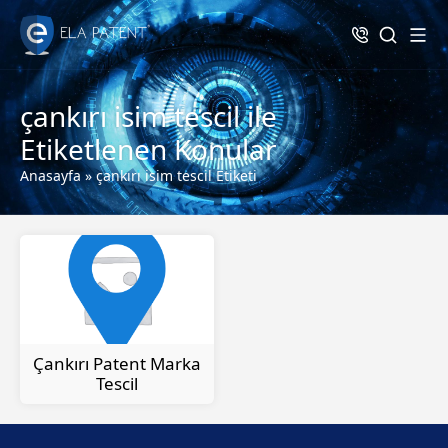
çankırı isim tescil ile
Etiketlenen Konular
Anasayfa
»
çankırı isim tescil Etiketi
Çankırı Patent Marka
Tescil