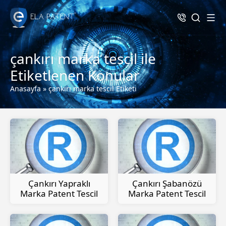
çankırı marka tescil ile
Etiketlenen Konular
Anasayfa
»
çankırı marka tescil Etiketi
Çankırı Yapraklı
Çankırı Şabanözü
Marka Patent Tescil
Marka Patent Tescil