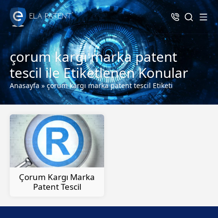
çorum kargı marka patent
tescil ile Etiketlenen Konular
Anasayfa
»
çorum kargı marka patent tescil Etiketi
Çorum Kargı Marka
Patent Tescil