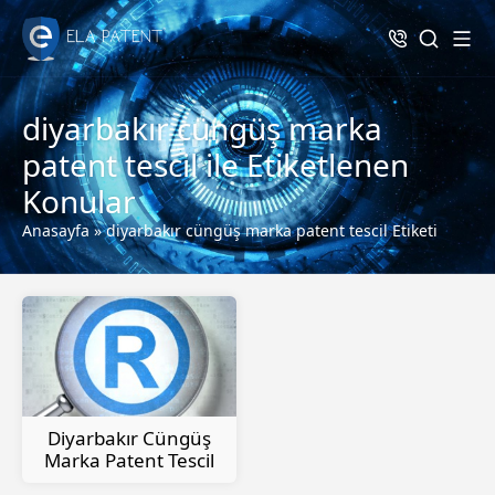
diyarbakır cüngüş marka
patent tescil ile Etiketlenen
Konular
Anasayfa
»
diyarbakır cüngüş marka patent tescil Etiketi
Diyarbakır Cüngüş
Marka Patent Tescil