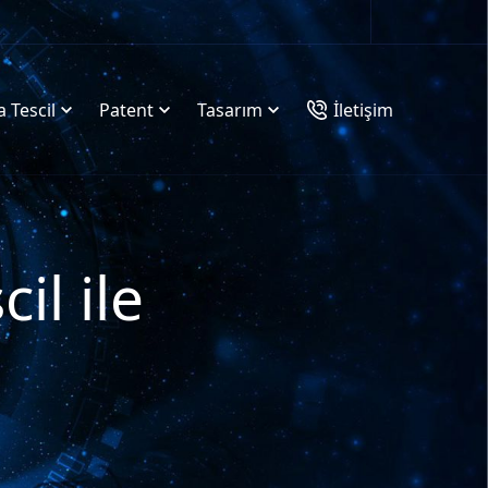
 Tescil
Patent
Tasarım
İletişim
il ile