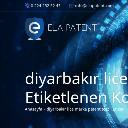
0 224 252 52 45
info@elapatent.com
diyarbakır lic
Etiketlenen K
Anasayfa
»
diyarbakır lice marka patent tescil Etiketi