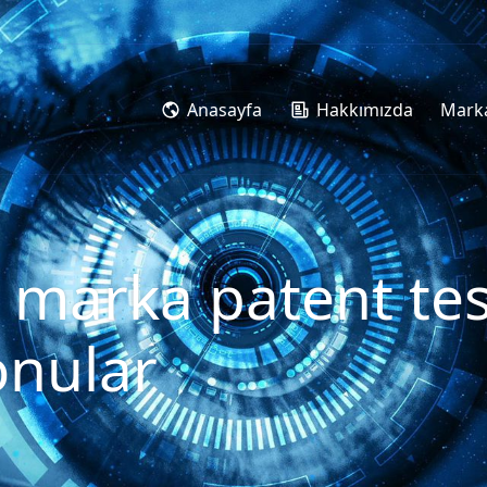
Anasayfa
Hakkımızda
Marka
e marka patent tesc
onular