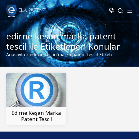
edirne keşan marka patent
tescil ile Etiketlenen Konular
Anasayfa
»
edirne keşan marka patent tescil Etiketi
Edirne Keşan Marka
Patent Tescil