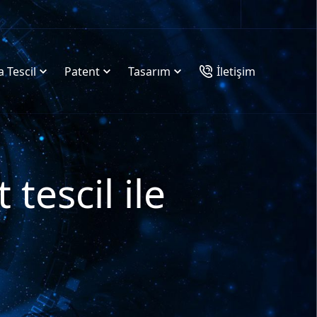
 Tescil
Patent
Tasarım
İletişim
escil ile