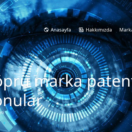
Anasayfa
Hakkımızda
Marka
prü marka patent t
onular
eti