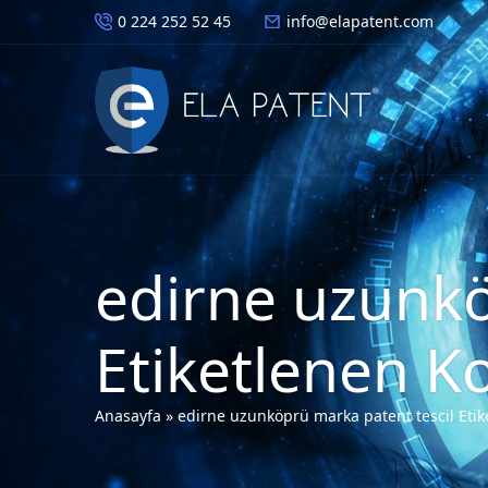
0 224 252 52 45
info@elapatent.com
edirne uzunkö
Etiketlenen K
Anasayfa
»
edirne uzunköprü marka patent tescil Etik