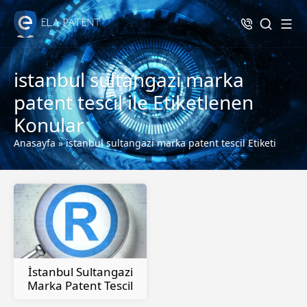
istanbul sultangazi marka
patent tescil ile Etiketlenen
Konular
Anasayfa
»
istanbul sultangazi marka patent tescil Etiketi
İstanbul Sultangazi
Marka Patent Tescil