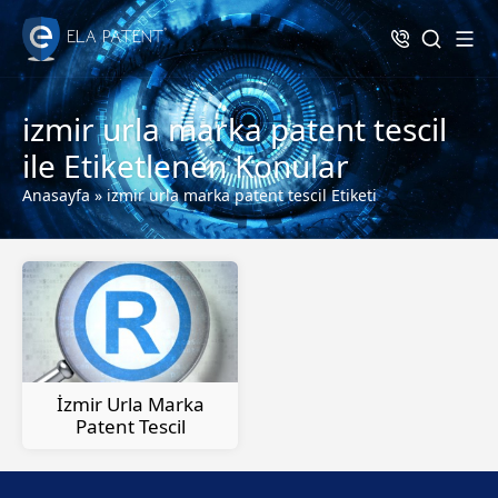
izmir urla marka patent tescil
ile Etiketlenen Konular
Anasayfa
»
izmir urla marka patent tescil Etiketi
İzmir Urla Marka
Patent Tescil