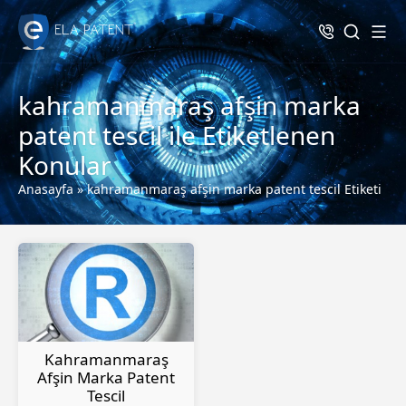
kahramanmaraş afşin marka
patent tescil ile Etiketlenen
Konular
Anasayfa
»
kahramanmaraş afşin marka patent tescil Etiketi
Kahramanmaraş
Afşin Marka Patent
Tescil