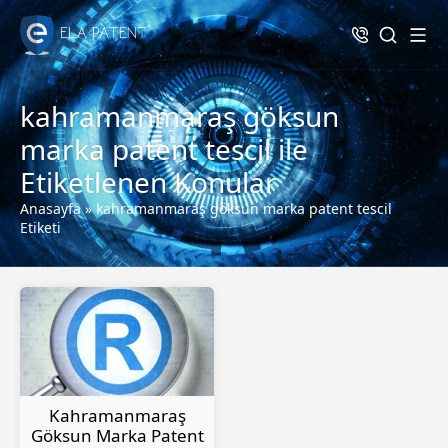
kahramanmaraş göksun
marka patent tescil ile
Etiketlenen Konular
Anasayfa
»
kahramanmaraş göksun marka patent tescil
Etiketi
Kahramanmaraş
Göksun Marka Patent