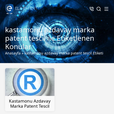
kastamonu azdavay marka
patent tescil ile Etiketlenen
Konular
Anasayfa
»
kastamonu azdavay marka patent tescil Etiketi
Kastamonu Azdavay
Marka Patent Tescil