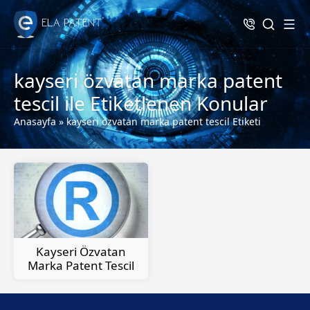
kayseri özvatan marka patent
tescil ile Etiketlenen Konular
Anasayfa
»
kayseri özvatan marka patent tescil Etiketi
Kayseri Özvatan
Marka Patent Tescil