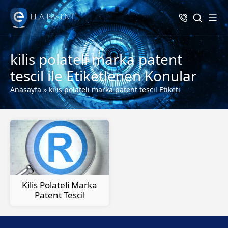
kilis polateli marka patent
tescil ile Etiketlenen Konular
Anasayfa
»
kilis polateli marka patent tescil Etiketi
Kilis Polateli Marka
Patent Tescil