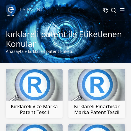
kırklareli patent ile Etiketlenen
Konular
Anasayfa
»
kırklareli patent Etiketi
Kırklareli Vize Marka
Kırklareli Pınarhisar
Patent Tescil
Marka Patent Tescil