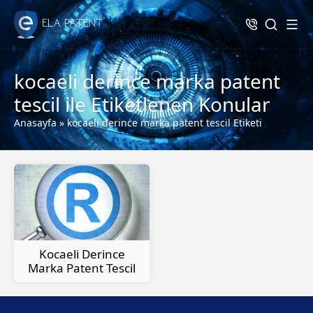
kocaeli derince marka patent
tescil ile Etiketlenen Konular
Anasayfa
»
kocaeli derince marka patent tescil Etiketi
Kocaeli Derince
Marka Patent Tescil