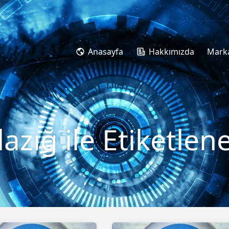
Anasayfa
Hakkımızda
Marka
lazığ ile Etiketle