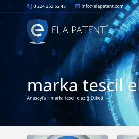
0 224 252 52 45
info@elapatent.com
marka tescil e
Anasayfa
»
marka tescil elazığ Etiketi