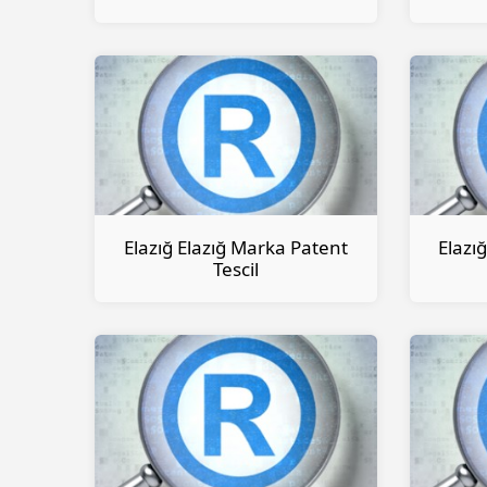
Elazığ Elazığ Marka Patent
Elazı
Tescil