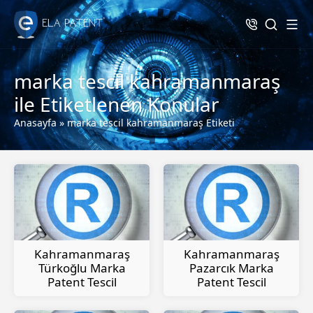
marka tescil kahramanmaraş
ile Etiketlenen Konular
Anasayfa
»
marka tescil kahramanmaraş Etiketi
Kahramanmaraş
Kahramanmaraş
Türkoğlu Marka
Pazarcık Marka
Patent Tescil
Patent Tescil